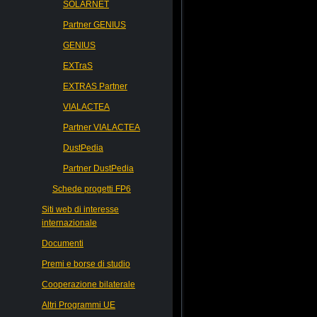
SOLARNET
Partner GENIUS
GENIUS
EXTraS
EXTRAS Partner
VIALACTEA
Partner VIALACTEA
DustPedia
Partner DustPedia
Schede progetti FP6
Siti web di interesse
internazionale
Documenti
Premi e borse di studio
Cooperazione bilaterale
Altri Programmi UE