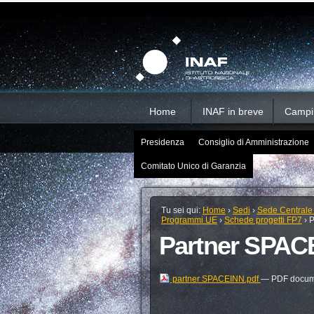
Salta
Strumenti
Sezioni
personali
ai
contenuti.
|
Salta
alla
navigazione
Home
INAF in breve
Campi d
Presidenza
Consiglio di Amministrazione
Comitato Unico di Garanzia
Tu sei qui:
Home
›
Sedi
›
Sede Centrale
Programmi UE
›
Schede progetti FP7
›
P
Partner SPAC
partner SPACEINN.pdf
— PDF docume