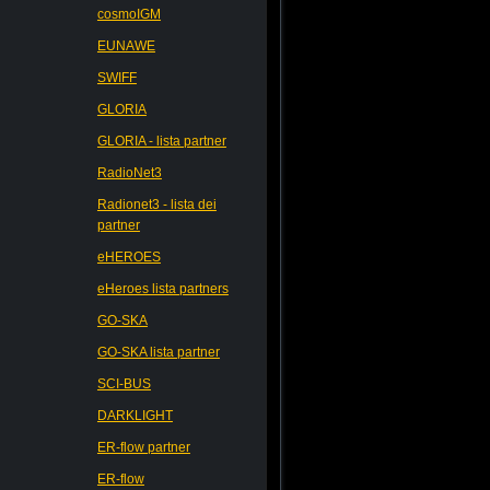
cosmoIGM
EUNAWE
SWIFF
GLORIA
GLORIA - lista partner
RadioNet3
Radionet3 - lista dei
partner
eHEROES
eHeroes lista partners
GO-SKA
GO-SKA lista partner
SCI-BUS
DARKLIGHT
ER-flow partner
ER-flow