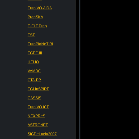
Euro VO-AIDA
PrepSKA
E-ELT Prep
EST
EuroPlaNeT RI
EGEE-III
HELIO
VAMDC
CTA-PP
EGI-InSPIRE
CASSIS
Euro VO-ICE
NEXPReS
ASTRONET
StGDeLucia2007