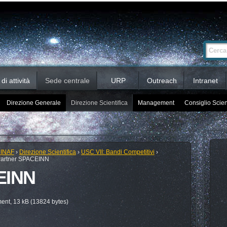
Ricerca
Cerca nel 
avanzata…
i attività
Sede centrale
URP
Outreach
Intranet
Direzione Generale
Direzione Scientifica
Management
Consiglio Scien
 INAF
›
Direzione Scientifica
›
USC VII: Bandi Competitivi
›
artner SPACEINN
EINN
nt, 13 kB (13824 bytes)