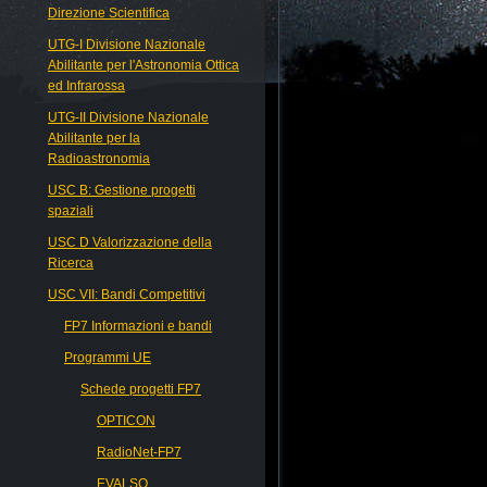
Direzione Scientifica
UTG-I Divisione Nazionale
Abilitante per l'Astronomia Ottica
ed Infrarossa
UTG-II Divisione Nazionale
Abilitante per la
Radioastronomia
USC B: Gestione progetti
spaziali
USC D Valorizzazione della
Ricerca
USC VII: Bandi Competitivi
FP7 Informazioni e bandi
Programmi UE
Schede progetti FP7
OPTICON
RadioNet-FP7
EVALSO